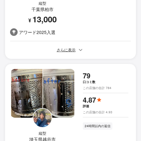
縦型
千葉県柏市
13,000
¥
アワード2025入選
さらに表示
79
口コミ数
この店舗の合計 784
4.87
評価
この店舗の合計 4.93
24時間以内の返信
縦型
埼玉県越谷市