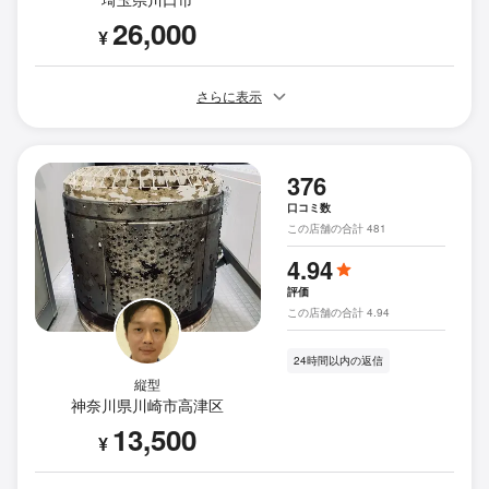
26,000
¥
さらに表示
376
口コミ数
この店舗の合計 481
4.94
評価
この店舗の合計 4.94
24時間以内の返信
縦型
神奈川県川崎市高津区
13,500
¥