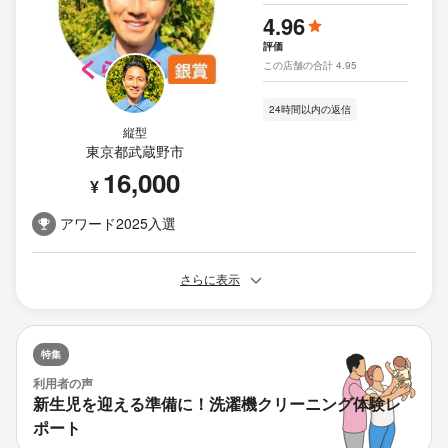
4.96
評価
この店舗の合計 4.95
24時間以内の返信
縦型
東京都武蔵野市
16,000
¥
アワード2025入選
さらに表示
特集
利用者の声
新生児を迎える準備に！洗濯機クリーニング体験レ
ポート