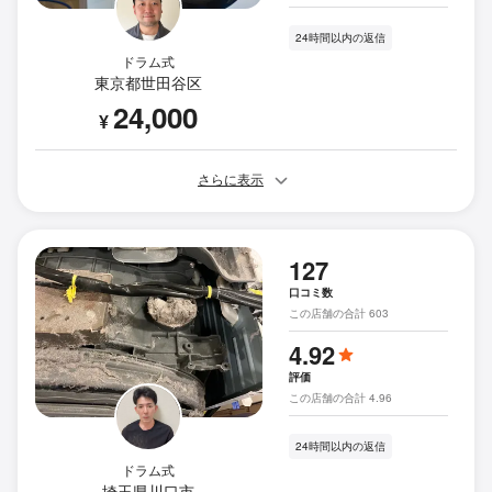
24時間以内の返信
ドラム式
東京都世田谷区
24,000
¥
さらに表示
127
口コミ数
この店舗の合計 603
4.92
評価
この店舗の合計 4.96
24時間以内の返信
ドラム式
埼玉県川口市