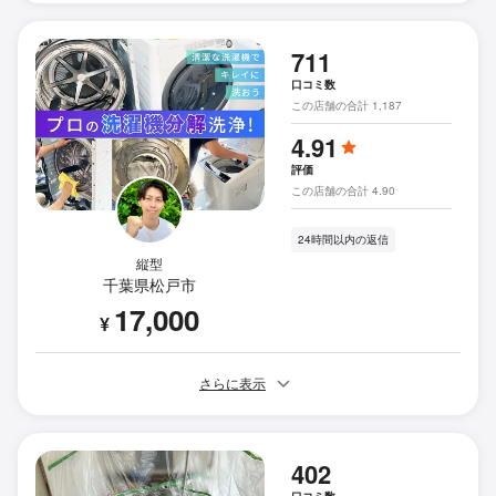
711
口コミ数
この店舗の合計 1,187
4.91
評価
この店舗の合計 4.90
24時間以内の返信
縦型
千葉県松戸市
17,000
¥
さらに表示
402