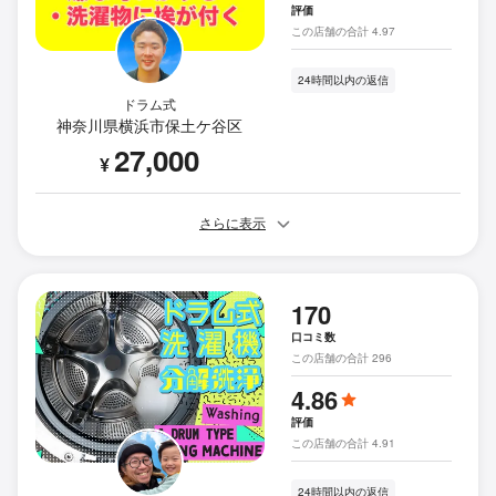
評価
この店舗の合計 4.97
24時間以内の返信
ドラム式
神奈川県横浜市保土ケ谷区
27,000
¥
さらに表示
170
口コミ数
この店舗の合計 296
4.86
評価
この店舗の合計 4.91
24時間以内の返信