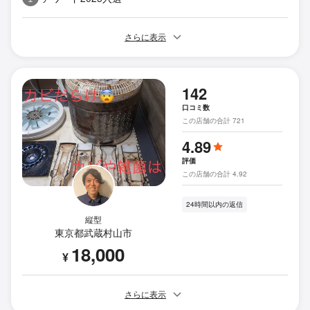
さらに表示
142
口コミ数
この店舗の合計 721
4.89
評価
この店舗の合計 4.92
24時間以内の返信
縦型
東京都武蔵村山市
18,000
¥
さらに表示