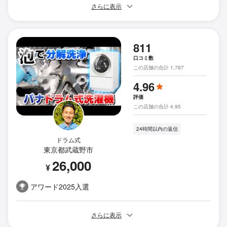
さらに表示
811
口コミ数
この店舗の合計 1,787
4.96
評価
この店舗の合計 4.95
24時間以内の返信
ドラム式
東京都武蔵野市
26,000
¥
アワード2025入選
さらに表示