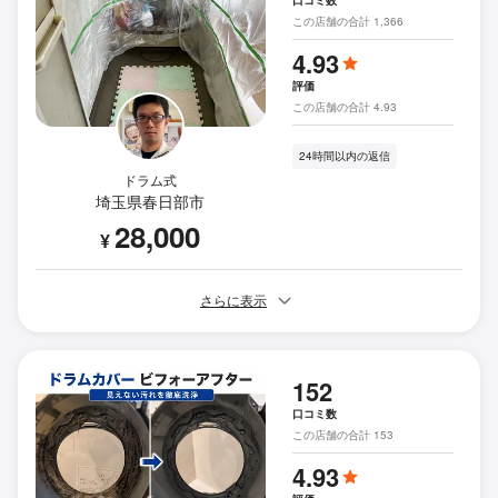
口コミ数
この店舗の合計 1,366
4.93
評価
この店舗の合計 4.93
24時間以内の返信
ドラム式
埼玉県春日部市
28,000
¥
さらに表示
152
口コミ数
この店舗の合計 153
4.93