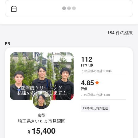
184 件の結果
PR
112
口コミ数
この店舗の合計 2,034
4.85
評価
この店舗の合計 4.88
24時間以内の返信
縦型
埼玉県さいたま市見沼区
15,400
¥