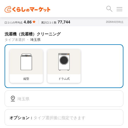
4.86
77,744
2026年8月時点
口コミの平均点
累計口コミ数
洗濯機（洗濯槽）クリーニング
タイプ未選択
・
埼玉県
縦型
ドラム式
埼玉県
オプション：
タイプ選択後に指定できます