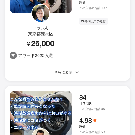
評価
この店舗の合計 4.94
24時間以内の返信
ドラム式
東京都練馬区
26,000
¥
アワード2025入選
さらに表示
84
口コミ数
この店舗の合計 85
4.98
評価
この店舗の合計 5.00