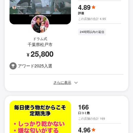
4.89
評価
この店舗の合計 4.95
24時間以内の返信
ドラム式
千葉県松戸市
25,800
¥
アワード2025入選
さらに表示
166
口コミ数
この店舗の合計 169
4.96