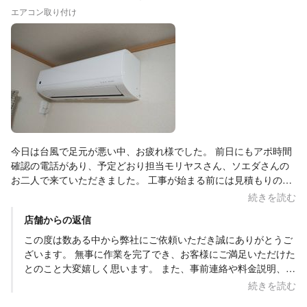
エアコン取り付け
満足いただけたとのことで安心いたしました。 化粧カバーの再
利用やエアコン設置のご相談につきましても、お客様のお力に
なれたようで何よりでございます。 施工の仕上がりについても
ご満足いただけたとのこと、スタッフ一同大変励みになりま
す。いただいたお言葉はスタッフに共有させていただきます。
今後も「86電工に頼んでよかった」と思っていただけるよう、
丁寧な対応と施工を心掛けてまいります。 また何かございまし
たらお気軽にご相談くださいませ。 今後ともよろしくお願いい
たします。
今日は台風で足元が悪い中、お疲れ様でした。 前日にもアポ時間
確認の電話があり、予定どおり担当モリヤスさん、ソエダさんの
お二人で来ていただきました。 工事が始まる前には見積もりの料
金を確認の上、1時間程度で終了しました。 古いエアコンと付け
続きを読む
替えていただいたのですが、前回の取付はあまりよくなかったこ
店舗からの返信
となども教えていただけて、工事についても安心してお任せでき
ました。 私は2階に居ましたが、主人とは作業中も同業者さんの
この度は数ある中から弊社にご依頼いただき誠にありがとうご
お話やエアコン27年問題についても色々お話した様でよかったで
ざいます。 無事に作業を完了でき、お客様にご満足いただけた
す。 わざわざ遠いのに西宮から来ていただいて申し訳なかったで
とのこと大変嬉しく思います。 また、事前連絡や料金説明、施
すが、こちらはお願いしてよかったと大満足です！ またエアコン
工内容についてご評価いただきありがとうございます。担当の
続きを読む
付け替えなどの際は、お願いしたいです。
モリヤス・ソエダにも共有させていただきます。 既設エアコン