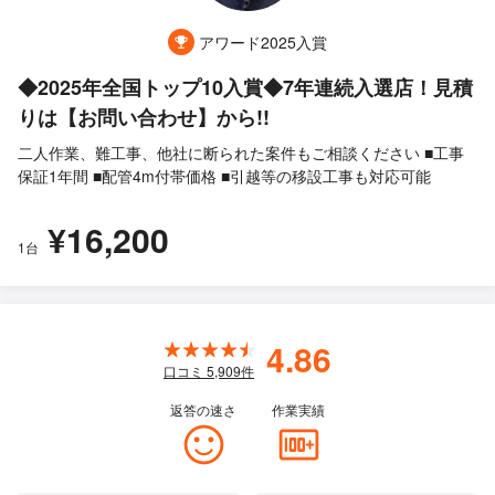
アワード2025入賞
◆2025年全国トップ10入賞◆7年連続入選店！見積
りは【お問い合わせ】から!!
二人作業、難工事、他社に断られた案件もご相談ください ■工事
保証1年間 ■配管4m付帯価格 ■引越等の移設工事も対応可能
¥16,200
1台
4.86
口コミ
5,909
件
返答の速さ
作業実績