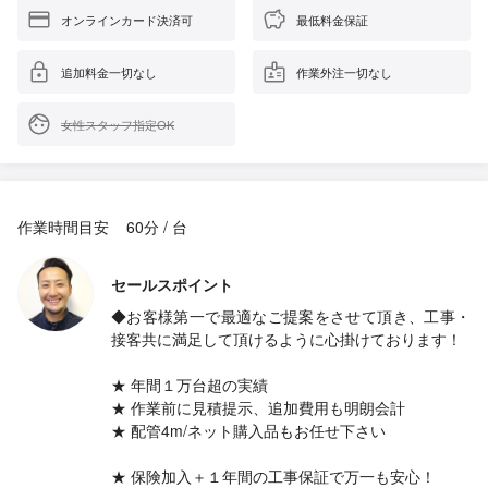
オンラインカード決済可
最低料金保証
追加料金一切なし
作業外注一切なし
女性スタッフ指定OK
作業時間目安
60分 / 台
セールスポイント
◆お客様第一で最適なご提案をさせて頂き、工事・
接客共に満足して頂けるように心掛けております！
★ 年間１万台超の実績
★ 作業前に見積提示、追加費用も明朗会計
★ 配管4m/ネット購入品もお任せ下さい
★ 保険加入＋１年間の工事保証で万一も安心！