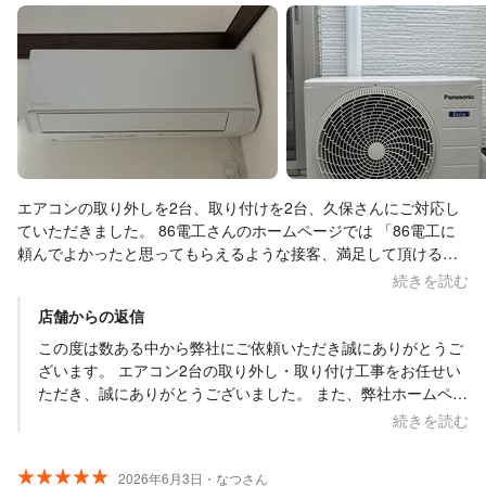
た。 ありがとうございました。
とのこと、大変嬉しく思います。 暑くなる前に間に合ったとの
ことで安心いたしました。 今後もエアコン工事や電気工事な
ど、何かございましたら安心してご依頼いただけるよう努めて
まいります。 またのご利用を心よりお待ちしております。
エアコンの取り外しを2台、取り付けを2台、久保さんにご対応し
ていただきました。 86電工さんのホームページでは 「86電工に
頼んでよかったと思ってもらえるような接客、満足して頂ける施
工を心掛けています！」 と書かれていますが、まさにそのとおり
続きを読む
でした！ 前日にご連絡いただいたお約束の時間通り来られ、お話
店舗からの返信
する口調も丁寧、親切な雰囲気でしたし、手際良く作業をされて
おり安心してお任せできました。 既存のエアコンの化粧カバーの
この度は数ある中から弊社にご依頼いただき誠にありがとうご
再利用をお願いしましたが、イヤな顔をせず大丈夫ですよ、とい
ざいます。 エアコン2台の取り外し・取り付け工事をお任せい
っていただけましたし、別の1台のエアコンの取り付け相談も親身
ただき、誠にありがとうございました。 また、弊社ホームペー
に聞いてくださいました。 施工もキレイでとても満足です。あり
ジの理念に触れていただき、「まさにそのとおりでした」との
続きを読む
がとうございました。
お言葉を頂戴できましたこと、大変光栄に思います。 担当いた
しました久保の対応や作業についても温かいお言葉をいただき
2026年6月3日・なつさん
ありがとうございます。ご訪問時間や接客対応、作業内容にご