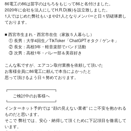
86電工の86は苗字のはちろをもじって86と名付けました。
2020年に会社を法人にしてH.R.D(株)を設立致しました。
1人ではじめた弊社もいまや21人となりメンバーと日々切磋琢磨し
ております。
■ 西宮市生まれ・西宮市在住（家族５人暮らし）
① 長男：大学4回生／TikToker「ChatGPTオタク / ゲンキ」
② 長女：高校3年・軽音楽部でバンド活動
③ 次男：高校1年・バレー部＆美容好き
こんな私ですが、エアコン取付業務を依頼して頂いた
お客様全員に86電工に頼んで本当によかったと
思って頂けるよう日々努めております。
┏━━━━━━━━━━━┓
ご検討中のお客様へ
┗━━━━━━━━━━━┛
インターネット予約では “顔の見えない業者” にご不安を抱かれる
ものだと思います。
そこで 弊社では、安心・納得して頂くために下記項目を徹底して
います。