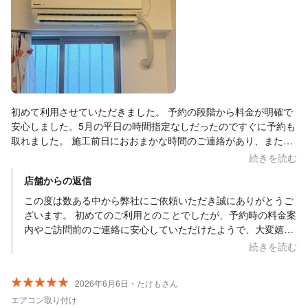
いました。
初めて利用させていただきました。 予約の段階から料金が明確で
安心しました。5月の平日の時間指定なしだったのですぐに予約も
取れました。 施工前日におおまかな時間のご連絡があり、また当
日も何時ごろに到着しますとお知らせいただけたのも良かったで
続きを読む
す。 作業前に料金の確認があった事、エアバルブの説明と付ける
店舗からの返信
か付けないか検討してみてくださいという感じで、押し付けるこ
とがないのがとても安心できました。 本日作業してくださったの
この度は数ある中から弊社にご依頼いただき誠にありがとうご
はクボさんとイトウさんのお2人でした。 クボさんがリードして
ざいます。 初めてのご利用とのことでしたが、予約時の料金案
テキパキと作業指示をされていましたし、イトウさんもサポート
内やご訪問前のご連絡に安心していただけたようで、大変嬉し
としてめちゃくちゃ頑張ってくださいました。 おふたりとも明る
く思います。 また、作業前のご説明につきましても、ご納得い
続きを読む
い好青年で感じが良かったです。 古いエアコンですが、しっかり
ただいた上でご判断いただけるよう心掛けておりますので、そ
と取付していただいて試運転もしっかり冷えています。 数日前か
のように感じていただけて何よりです。 当日担当させていただ
2026年6月6日・たけもさん
ら急に暑くなったので間に合って良かったです。 またエアコン工
きましたクボ、イトウにつきましても、励みになるお言葉をあ
事や電気工事がある時は86電工さんにお願いしたいと思いまし
エアコン取り付け
りがとうございます。 作業対応や雰囲気にもご満足いただけた