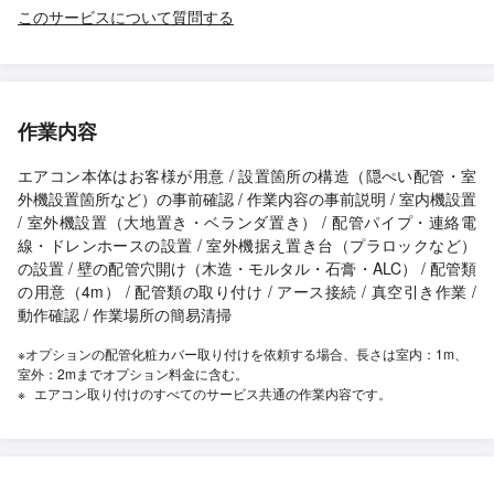
このサービスについて質問する
作業内容
エアコン本体はお客様が用意 / 設置箇所の構造（隠ぺい配管・室
外機設置箇所など）の事前確認 / 作業内容の事前説明 / 室内機設置
/ 室外機設置（大地置き・ベランダ置き） / 配管パイプ・連絡電
線・ドレンホースの設置 / 室外機据え置き台（プラロックなど）
の設置 / 壁の配管穴開け（木造・モルタル・石膏・ALC） / 配管類
の用意（4m） / 配管類の取り付け / アース接続 / 真空引き作業 /
動作確認 / 作業場所の簡易清掃
※オプションの配管化粧カバー取り付けを依頼する場合、長さは室内：1m、
室外：2mまでオプション料金に含む。
エアコン取り付けのすべてのサービス共通の作業内容です。