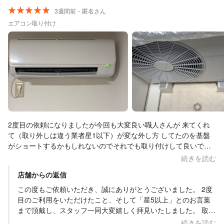
の設置状況についてのご説明や、ご主人様とのお話もお役に立
3週間前・匿名さん
てたようで何よりです。お客様に安心して工事をお任せいただ
エアコン取り付け
けるよう、今後も分かりやすいご説明を心掛けてまいります。
西宮からの訪問にも温かいお言葉をいただき、スタッフ一同大
変励みになります。 またエアコンの交換やお困りごとがござい
ましたら、ぜひお気軽にご相談ください。 今後ともよろしくお
願いいたします。
2度目の依頼になりましたが今回も大変良い職人さんが 来てくれ
て（取り外しは違う業者星1以下）が変な外し方 してたのを基盤
がショートするかもしれないのでそれでも取り付けして良いです
か？と丁寧に教えて頂き5日ほど様子見したのちスイッチONした
続きを読む
所テスト運転も良好 でした。社長さんも電話口で丁寧な挨拶をし
店舗からの返信
て頂きました。また何かありましたら宜しくお願いします。 星5
以上ですよ！
この度もご依頼いただき、誠にありがとうございました。 2度
目のご利用をいただけたこと、そして「星5以上」とのお言葉
まで頂戴し、スタッフ一同大変嬉しく拝見いたしました。 取り
外し時の状況につきましても、設置後のリスクをご説明したう
続きを読む