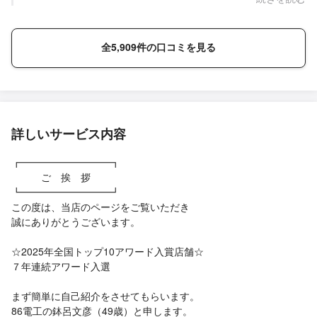
えで、安心してお使いいただけるよう対応させていただきまし
た。無事にテスト運転も問題なくご使用いただけているとのこ
とで、安心しております。 また、職人への温かいお言葉や、弊
全5,909件の口コミを見る
社へのお心遣いもありがとうございます。いただいたお言葉は
担当スタッフにも共有させていただき、今後の励みにさせてい
ただきます。 これからもお客様に安心してお任せいただけるよ
う、丁寧な説明と確実な施工を心がけてまいります。 また何か
ございましたら、ぜひお気軽にご相談ください。 今後ともよろ
しくお願いいたします。
詳しいサービス内容
┏━━━━━━━━━┓
ご 挨 拶
┗━━━━━━━━━┛
この度は、当店のページをご覧いただき
誠にありがとうございます。
☆2025年全国トップ10アワード入賞店舗☆
７年連続アワード入選
まず簡単に自己紹介をさせてもらいます。
86電工の鉢呂文彦（49歳）と申します。