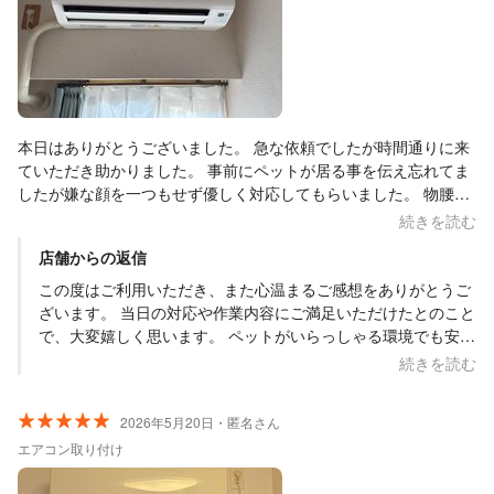
本日はありがとうございました。 急な依頼でしたが時間通りに来
ていただき助かりました。 事前にペットが居る事を伝え忘れてま
したが嫌な顔を一つもせず優しく対応してもらいました。 物腰が
柔らかくとても好印象でした。 料金は見積もり通りで、作業途中
続きを読む
に案内をしてくださり安心できました。 初めての依頼でしたが、
店舗からの返信
とても信頼が出来、知人などにも紹介したくなる業者様です。 暑
い中ありがとうございました。
この度はご利用いただき、また心温まるご感想をありがとうご
ざいます。 当日の対応や作業内容にご満足いただけたとのこと
で、大変嬉しく思います。 ペットがいらっしゃる環境でも安心
してお任せいただけたこと、また、作業中のご案内やお見積も
続きを読む
り通りの料金についてもご安心いただけたようで何よりです。
「知人にも紹介したい」とのお言葉は、スタッフ一同にとって
2026年5月20日・匿名さん
何よりの励みになります。 今後も安心してご依頼いただけるよ
エアコン取り付け
う、丁寧な対応と施工を心掛けてまいります。 また機会がござ
いましたら、ぜひよろしくお願いいたします。ありがとうござ