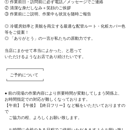
① 作業前日・訪問前に必ず電話／メッセージでご連絡
② 清潔な身だしなみ＋笑顔のご挨拶
③ 作業前にご説明、作業中も状況を随時ご報告
◎ 冷暖房効率と美観を両立する最適な配管ルート・化粧カバー色
等をご提案！
◎ 「ありがとう」の一言が私たちの原動力です。
当店にまかせて本当によかった、と思って
いただけるようなお店であり続けたいです。
┏━━━━━━━━┓
ご予約について
┗━━━━━━━━┛
● 前の現場の作業内容により所要時間が変動してしまう関係上、
お時間指定での対応が難しくなっております。
【午前】【午後】【終日フリー】など幅をいただいておりますの
で
ご協力の程、よろしくお願い致します。
お時間に余裕のある日程でご依頼いただきますようお願い致し