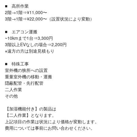
■ 高所作業
2階→1階⇒¥11,000〜
3階→1階⇒¥22,000〜（設置状況により変動）
■ エアコン運搬
~10kmまで1台⇒3,300円
3階以上EVなしの場合⇒2,200円
※遠方の方は別途見積もり
■ 特殊工事
室外機の狭所への設置
重量室外機の移動・運搬
隠蔽配管・先行配管
二人作業
その他
【加湿機能付き】の製品は
【二人作業】となります。
上記項目の作業は状況により価格が変動します。
費用については事前にお問い合わせください。