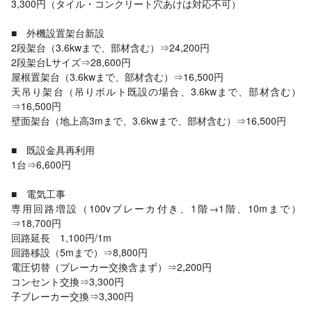
3,300円（タイル・コンクリート穴あけは対応不可）
■ 外機設置架台新設
2段架台（3.6kwまで、部材含む）⇒24,200円
2段架台Lサイズ⇒28,600円
屋根置架台（3.6kwまで、部材含む）⇒16,500円
天吊り架台（吊りボルト既設の場合、3.6kwまで、部材含む）
⇒16,500円
壁面架台（地上高3mまで、3.6kwまで、部材含む）⇒16,500円
■ 既設金具再利用
1台⇒6,600円
■ 電気工事
専用回路増設（100vブレーカ付き、1階→1階、10mまで）
⇒18,700円
回路延長 1,100円/1m
回路移設（5mまで）⇒8,800円
電圧切替（ブレーカー交換含まず）⇒2,200円
コンセント交換⇒3,300円
子ブレーカー交換⇒3,300円