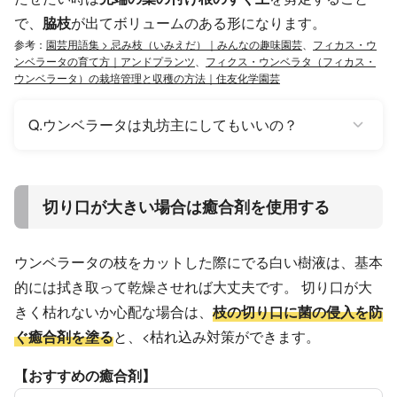
で、
脇枝
が出てボリュームのある形になります。
参考：
園芸用語集 > 忌み枝（いみえだ）｜みんなの趣味園芸
、
フィカス・ウ
ンベラータの育て方｜アンドプランツ
、
フィクス・ウンベラタ（フィカス・
ウンベラータ）の栽培管理と収穫の方法｜住友化学園芸
Q.ウンベラータは丸坊主にしてもいいの？
切り口が大きい場合は癒合剤を使用する
ウンベラータの枝をカットした際にでる白い樹液は、基本
的には拭き取って乾燥させれば大丈夫です。 切り口が大
きく枯れないか心配な場合は、
枝の切り口に菌の侵入を防
ぐ癒合剤を塗る
と、<枯れ込み対策ができます。
【おすすめの癒合剤】