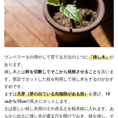
ウンベラータの増やして育てる方法の１つに
「挿し木」
が
あります。
挿し木とは
幹を切断してそこから発根させること
を言いま
す。剪定でカットした枝を利用して挿し木をするのがおす
すめです。
まずは
天芽（芽の出ている先端部がある枝）
を選び、
10
㎝から15㎝
の長さにカットします。
土は新しい揷し木用の土や赤玉土を植木鉢に入れます。あ
らかじめ土に挿し木が通る穴を開けておき、枝を挿し、そ