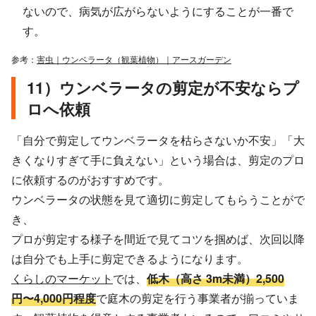
ないので、病気が広がらないようにすることが一番で
す。
参考：
害虫｜ウンベラータ（観葉植物）｜アースガーデン
11）ウンベラータの剪定が不安ならプ
ロへ依頼
「自分で剪定してウンベラータを枯らさないか不安」「大
きくなりすぎて手に負えない」という場合は、剪定のプロ
に依頼するのがおすすめです。
ウンベラータの状態を見て適切に剪定してもらうことがで
き、
プロが剪定する様子を間近で見てコツを掴めば、次回以降
は自分でも上手に剪定できるようになります。
くらしのマーケット
では、
低木（高さ 3m未満）2,500
円〜4,000円程度
で庭木の剪定を行う事業者が揃っていま