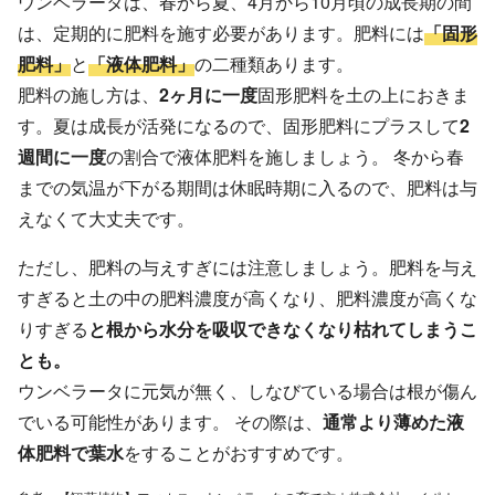
ウンベラータは、春から夏、4月から10月頃の成長期の間
は、定期的に肥料を施す必要があります。肥料には
「固形
肥料」
と
「液体肥料」
の二種類あります。
肥料の施し方は、
2ヶ月に一度
固形肥料を土の上におきま
す。夏は成長が活発になるので、固形肥料にプラスして
2
週間に一度
の割合で液体肥料を施しましょう。 冬から春
までの気温が下がる期間は休眠時期に入るので、肥料は与
えなくて大丈夫です。
ただし、肥料の与えすぎには注意しましょう。肥料を与え
すぎると土の中の肥料濃度が高くなり、肥料濃度が高くな
りすぎる
と根から水分を吸収できなくなり枯れてしまうこ
とも。
ウンベラータに元気が無く、しなびている場合は根が傷ん
でいる可能性があります。 その際は、
通常より薄めた液
体肥料で葉水
をすることがおすすめです。