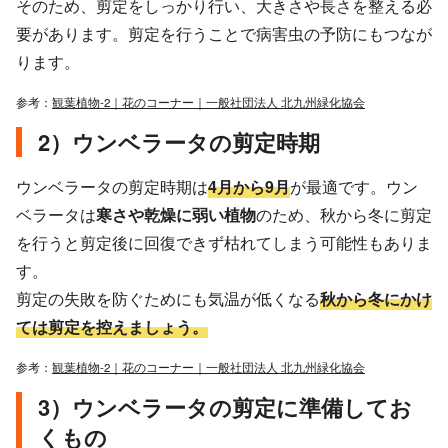
そのため、剪定をしっかり行い、大きさや長さを整える必
要があります。剪定を行うことで病害虫の予防にもつなが
ります。
参考：
観葉植物-2｜花のコーナー｜一般社団法人 北九州緑化協会
2）ウンベラータの剪定時期
ウンベラータの剪定時期は
4月から9月
が最適です。ウン
ベラータは
寒さや乾燥に弱い植物
のため、秋から冬に剪定
を行うと剪定後に回復できず枯れてしまう可能性もありま
す。
剪定の失敗を防ぐためにも気温が低くなる
秋から冬にかけ
ては剪定を控えましょう。
参考：
観葉植物-2｜花のコーナー｜一般社団法人 北九州緑化協会
3）ウンベラータの剪定に準備してお
くもの