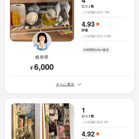
口コミ数
この店舗の合計 180
4.93
評価
この店舗の合計 4.98
24時間以内の返信
岐阜県
6,000
¥
さらに表示
1
口コミ数
この店舗の合計 55
4.92