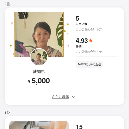
2位
5
口コミ数
この店舗の合計 107
4.93
評価
この店舗の合計 4.94
24時間以内の返信
愛知県
5,000
¥
さらに表示
3位
15