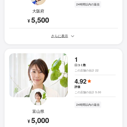
24時間以内の返信
大阪府
5,500
¥
さらに表示
1
口コミ数
この店舗の合計 22
4.92
評価
この店舗の合計 5.00
24時間以内の返信
富山県
5,000
¥