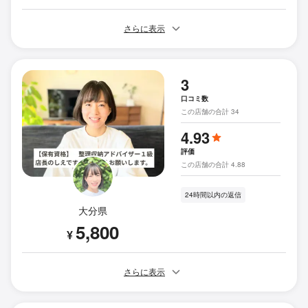
さらに表示
3
口コミ数
この店舗の合計 34
4.93
評価
この店舗の合計 4.88
24時間以内の返信
大分県
5,800
¥
さらに表示