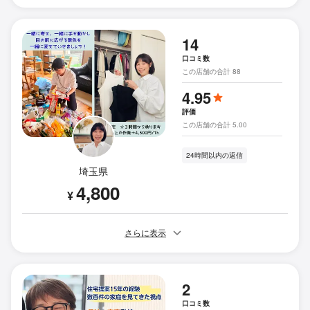
14
口コミ数
この店舗の合計 88
4.95
評価
この店舗の合計 5.00
24時間以内の返信
埼玉県
4,800
¥
さらに表示
2
口コミ数