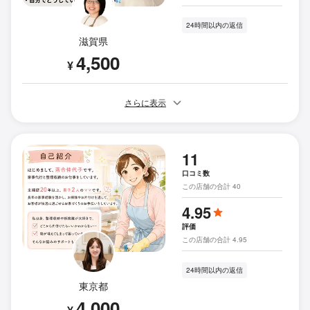
24時間以内の返信
滋賀県
4,500
¥
さらに表示
11
口コミ数
この店舗の合計 40
4.95
評価
この店舗の合計 4.95
24時間以内の返信
東京都
4,000