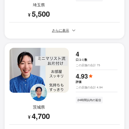
埼玉県
5,500
¥
さらに表示
4
口コミ数
この店舗の合計 75
4.93
評価
この店舗の合計 4.94
24時間以内の返信
茨城県
4,700
¥