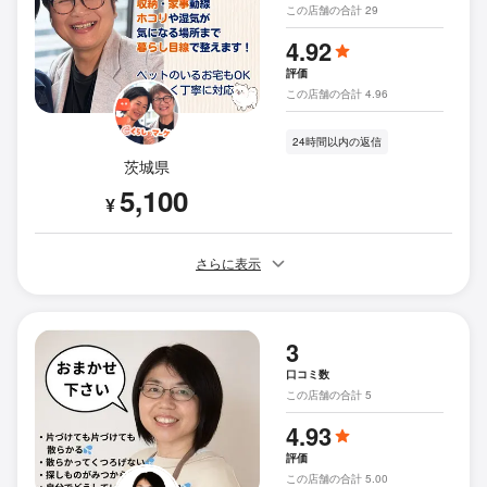
この店舗の合計 29
4.92
評価
この店舗の合計 4.96
24時間以内の返信
茨城県
5,100
¥
さらに表示
3
口コミ数
この店舗の合計 5
4.93
評価
この店舗の合計 5.00