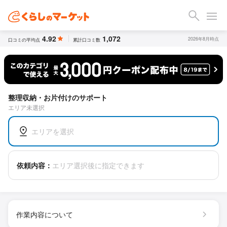
4.92
1,072
2026年8月時点
口コミの平均点
累計口コミ数
整理収納・お片付けのサポート
エリア未選択
エリアを選択
依頼内容：
エリア選択後に指定できます
作業内容について