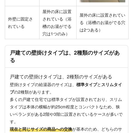
屋外の床に設置
屋外の床に設置されてい
外壁に固定さ
されている（浴
る（浴槽のお湯がでる穴
れている
槽のお湯がでる
は2つある）
穴は1つのみ）
戸建ての壁掛けタイプは、2種類のサイズがあ
る
戸建ての壁掛けタイプは、2種類のサイズがある
壁掛けタイプの給湯器のサイズは、
標準タイプ
と
スリムタイ
プ
の2種類があります。
多くの戸建て住宅では標準タイプが設置されており、スリム
タイプは本体の横幅が約25cm程度とコンパクトなため、狭
いベランダがある2階や3階に設置されているケースが多いで
す。
現在と同じサイズの商品への交換
が基本のため、どちらのサ