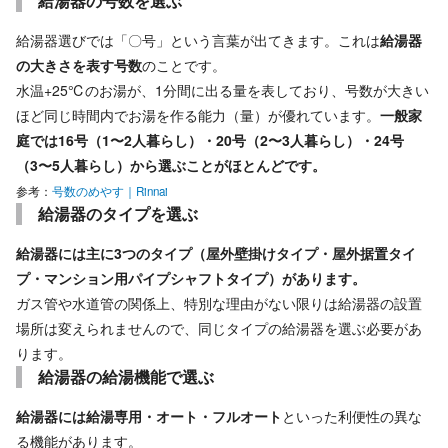
給湯器の号数を選ぶ
給湯器選びでは「〇号」という言葉が出てきます。これは
給湯器
の大きさを表す号数
のことです。
水温+25℃のお湯が、1分間に出る量を表しており、号数が大きい
ほど同じ時間内でお湯を作る能力（量）が優れています。
一般家
庭では16号（1〜2人暮らし）・20号（2〜3人暮らし）・24号
（3〜5人暮らし）から選ぶことがほとんどです。
参考：
号数のめやす｜Rinnai
給湯器のタイプを選ぶ
給湯器には主に3つのタイプ（屋外壁掛けタイプ・屋外据置タイ
プ・マンション用パイプシャフトタイプ）があります。
ガス管や水道管の関係上、特別な理由がない限りは給湯器の設置
場所は変えられませんので、同じタイプの給湯器を選ぶ必要があ
ります。
給湯器の給湯機能で選ぶ
給湯器には給湯専用・オート・フルオート
といった利便性の異な
る機能があります。