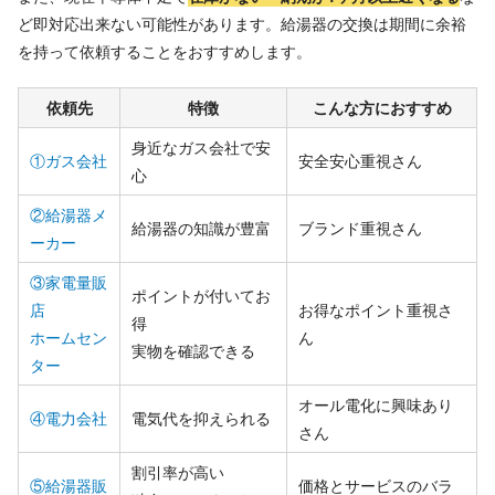
ど即対応出来ない可能性があります。給湯器の交換は期間に余裕
を持って依頼することをおすすめします。
依頼先
特徴
こんな方におすすめ
身近なガス会社で安
①ガス会社
安全安心重視さん
心
②給湯器メ
給湯器の知識が豊富
ブランド重視さん
ーカー
③家電量販
ポイントが付いてお
店
お得なポイント重視さ
得
ホームセン
ん
実物を確認できる
ター
オール電化に興味あり
④電力会社
電気代を抑えられる
さん
割引率が高い
⑤給湯器販
価格とサービスのバラ