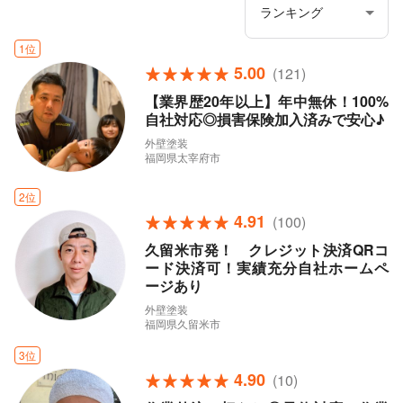
1位
5.00
(121)
【業界歴20年以上】年中無休！100%
自社対応◎損害保険加入済みで安心♪
外壁塗装
福岡県太宰府市
2位
4.91
(100)
久留米市発！ クレジット決済QRコ
ード決済可！実績充分自社ホームペ
ージあり
外壁塗装
福岡県久留米市
3位
4.90
(10)