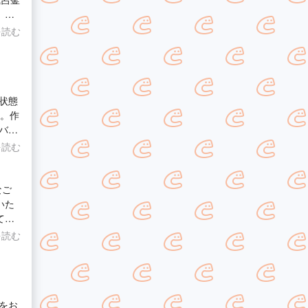
、お
呂を
を読む
りま
いが
状態
いて
た。作
は当
バー
りま
せて
ご利
を読む
くだ
次回
ンハ
なご
いた
てい
部には
を読む
した
バー
ます
まし
をお
るた