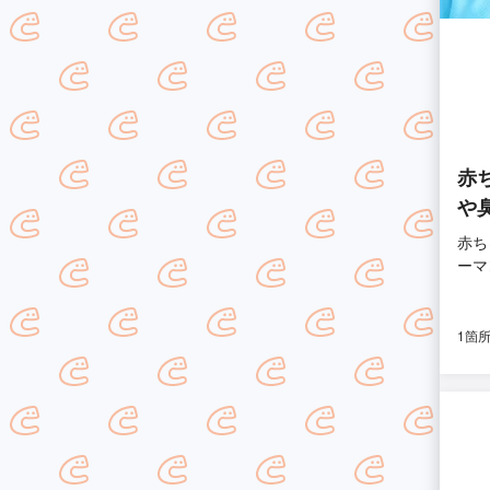
赤
や
赤ち
ーマ
1箇