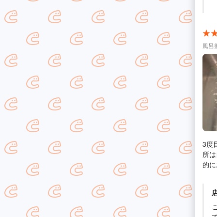
かる
のこと
でき
大正
改め
風呂
3度
所は
的に
をし
り）
掃除
あと
な対