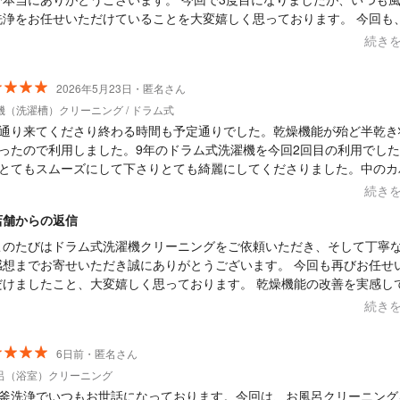
洗浄をお任せいただけていることを大変嬉しく思っております。 今回も
引越し先の社宅に設置されていた「バランス釜（2つ穴タイプ）」のお風
続き
させていただきました。 特に2つ穴タイプは、配管内部に長年の汚れが蓄
積しやすく、表面のお掃除だけではなかなか綺麗にできない部分でもあ
2026年5月23日・匿名さん
ので、洗浄後のお写真を見て驚かれる方も多いです。 毎日入るお風呂だか
機（洗濯槽）クリーニング / ドラム式
らこそ、ご家族皆さまが安心して気持ちよく使える状態に整えるお手伝
通り来てくださり終わる時間も予定通りでした。乾燥機能が殆ど半乾き
できればと思い、作業させていただきました。 養生や作業後の清掃につ
ったので利用しました。9年のドラム式洗濯機を今回2回目の利用でし
も見ていただき、ありがとうございます。 「お客様のお家を汚さない」
とてもスムーズにして下さりとても綺麗にしてくださりました。中のカ
然のこととして、最後まで気持ちよく終えていただけるよう心掛けてお
分には亀裂が入り割れていて交換をするか悩みましたが今回は見送りさ
すので、そのように感じていただけて何よりです。 これからも安心して
続き
いました。交換した方がいいとは言わずこちらの話をしっかりと聞いて
用いただけるよう、丁寧な作業を続けてまいります。 こちらこそ、また
店舗からの返信
て色んな情報を教えてくださりありがとうございました。
もどうぞよろしくお願いいたします。 ありがとうございました。クリー
ンター鳥山
このたびはドラム式洗濯機クリーニングをご依頼いただき、そして丁寧
感想までお寄せいただき誠にありがとうございます。 今回も再びお任せ
だけましたこと、大変嬉しく思っております。 乾燥機能の改善を実感し
ただけたとのこと、安心いたしました。 9年ご使用されている中で、内
続き
ホコリや汚れが蓄積しておりましたが、しっかり洗浄させていただきま
ので、今後も快適にお使いいただけるかと思います。 また、脱水受けカ
6日前・匿名さん
部分の経年使用による割れの症状についても、ご不安があったかと思い
呂（浴室）クリーニング
が、しっかりご相談いただきありがとうございました。 部品交換につき
釜洗浄でいつもお世話になっております。今回は、お風呂クリーニング
ては、年式や今後のご使用予定、ご予算などによって最適な選択が変わ