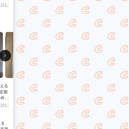
内と
思わ
を読む
た
して
た、
、また
安心
し
 ご
せく
度は
いつ
見える
定期
浄作業
びっく
を読む
呂を
す。
丁寧
ミま
。
風呂釜