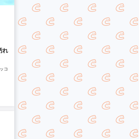
汚れ
ッコ