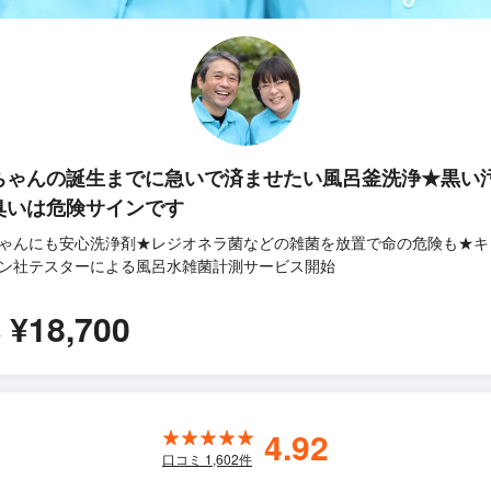
ちゃんの誕生までに急いで済ませたい風呂釜洗浄★黒い
臭いは危険サインです
ゃんにも安心洗浄剤★レジオネラ菌などの雑菌を放置で命の危険も★キ
ン社テスターによる風呂水雑菌計測サービス開始
¥18,700
所
4.92
口コミ
1,602
件