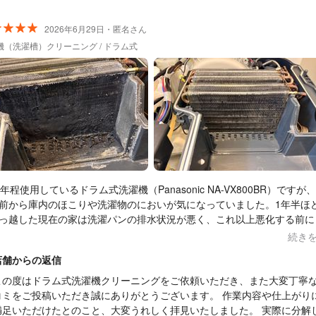
2026年6月29日・匿名さん
機（洗濯槽）クリーニング / ドラム式
6年程使用しているドラム式洗濯機（Panasonic NA-VX800BR）ですが
前から庫内のほこりや洗濯物のにおいが気になっていました。1年半ほ
っ越した現在の家は洗濯パンの排水状況が悪く、これ以上悪化する前に
他の方の口コミなどで洗濯機の分解した様子は拝見していまし
続き
、いざ目の前で見てみると予想以上の汚れで驚きました。（これでも綺
店舗からの返信
おっしゃっていたので、一般的にもこれだけの汚れが溜まりながら洗濯
されているというのも驚きでした...） そして、洗濯槽やカバーにほこ
この度はドラム式洗濯機クリーニングをご依頼いただき、また大変丁寧
り付着しているような汚れ方をイメージしていましたが、熱交換器が1
コミをご投稿いただき誠にありがとうございます。 作業内容や仕上がり
クトある汚れ方をしていました。 洗濯パンの排水については、追加料
満足いただけたとのこと、大変うれしく拝見いたしました。 実際に分解