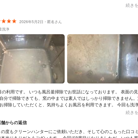
かもしれない旨事前にお知らせいただいていましたが、通常清掃の範囲
洗濯機内部をご覧になると、多くのお客様が「こんなに汚れていたとは
続き
で追加料金なしで対応していただけました。 とても素人が見よう見まねで
なかった」と驚かれます。特に熱交換器は乾燥性能にも大きく影響する
るような作業内容ではなく、丁寧に説明しながら進めてくださり、依頼
め、しっかり清掃することで本来の性能を取り戻しやすくなります。 ま
2026年5月2日・匿名さん
解でした◎ 少し相談させていただいたお風呂のエプロン裏についても
洗濯パンの排水についても通常清掃の範囲内で改善でき、お役に立てて
てお願いしたいなと思っています。 本当にありがとうございました！
釜洗浄
いたしました。 作業中の説明にもご満足いただき、「依頼して大正解で
た」とのお言葉を頂戴できたことは、私たちにとって何よりの励みです。
相談いただいた浴室のエプロン内部も、機会がございましたらぜひお任
ださい。普段見えない部分までしっかり洗浄させていただきます。 この
本当にありがとうございました。またお困りのことがございましたら、
でもお気軽にご相談ください。クリーンハンター鳥山
目の利用です。 いつも風呂釜掃除でお世話になっております。 表面の
自分で掃除できても、窯の中までは素人ではしっかり掃除できません。
お掃除していただくと、気持ちよくお風呂を利用できます。 今回も洗
ていただいて、（1回目の洗浄、2回目の洗浄と写真の水の汚れ具合に
続き
最後はお湯を沸かして汚れがないかチェックしていただきました。お風
店舗からの返信
した後もお風呂場を綺麗に処理してくださるので安心してお任せできま
は床などが汚れないようにシートをひいて機材を置いてくださるので、
この度もクリーンハンターにご依頼いただき、そして心のこもった口コ
応が好印象です。 また次回も風呂釜掃除をよろしくお願いいたします
で本当にありがとうございます。 今回で3度目になりましたが、いつも