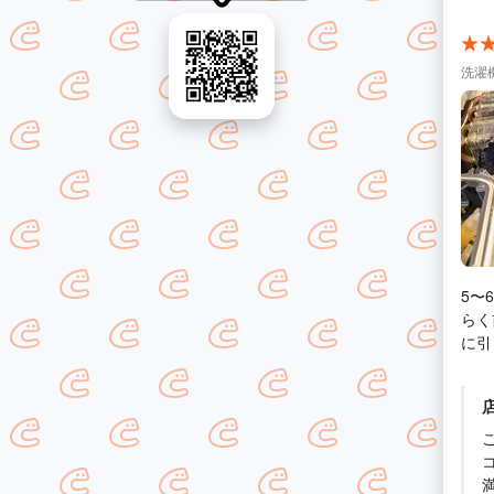
洗濯
5〜
らく
に引
い依頼しました。 
たが
方と
使用
っち
ンパ