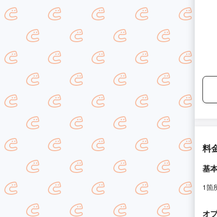
料
基
1箇
オ