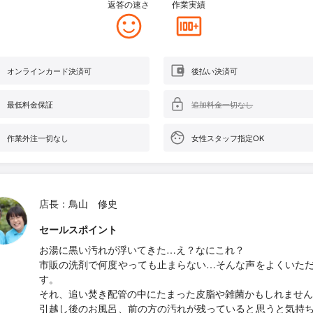
返答の速さ
作業実績
オンラインカード決済可
後払い決済可
最低料金保証
追加料金一切なし
作業外注一切なし
女性スタッフ指定OK
店長：鳥山 修史
セールスポイント
お湯に黒い汚れが浮いてきた…え？なにこれ？
市販の洗剤で何度やっても止まらない…そんな声をよくいた
す。
それ、追い焚き配管の中にたまった皮脂や雑菌かもしれません
引越し後のお風呂、前の方の汚れが残っていると思うと気持