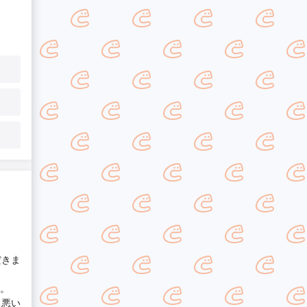
だきま
。
ち悪い