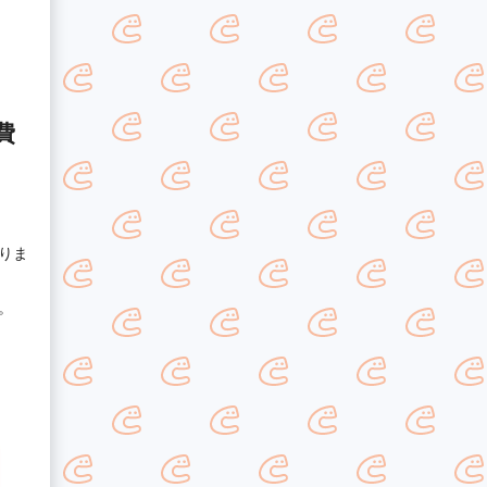
費
りま
。