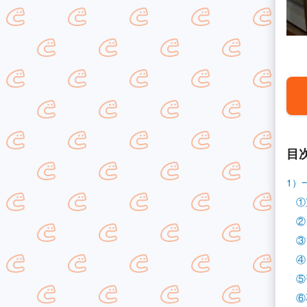
目
1）
①買
②
③フ
④リ
⑤引
⑥不