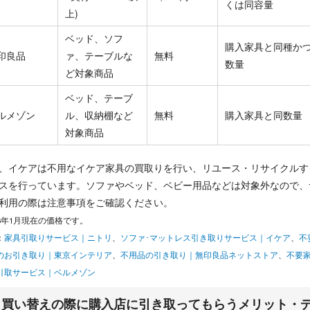
くは同容量
上)
ベッド、ソフ
購入家具と同種か
印良品
ァ、テーブルな
無料
数量
ど対象商品
ベッド、テーブ
ルメゾン
ル、収納棚など
無料
購入家具と同数量
対象商品
、イケアは不用なイケア家具の買取りを行い、リユース・リサイクルす
スを行っています。ソファやベッド、ベビー用品などは対象外なので、
利用の際は注意事項をご確認ください。
26年1月現在の価格です。
：
家具引取りサービス｜ニトリ
、
ソファ･マットレス引き取りサービス｜イケア
、
不
のお引き取り｜東京インテリア
、
不用品の引き取り｜無印良品ネットストア
、
不要
引取サービス｜ベルメゾン
買い替えの際に購入店に引き取ってもらうメリット・