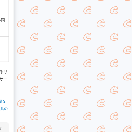
つ同
るサ
サー
要な
家具の
デ