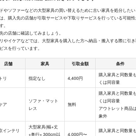
ドやソファーなどの大型家具の買い替えるために古い家具を処分したい
は、購入先の店舗が引取サービスや下取りサービスを行っている可能性
す。
先の店舗に確認してみましょう。
リやイケアなどでは、大型家具を購入した方へ納品・搬入する際に引き
ビスを行っています。
店舗
家具
引取金額
条件
購入家具と同数量
トリ
指定なし
4,400円
くは同容量
購入家具と同数量
ソファ・マット
くは同容量
ケア
無料
レス
アウトレット商品
象外
大型家具(幅+丈
京インテリ
購入家具と同数量
+奥行= 300cm以
4,000円〜