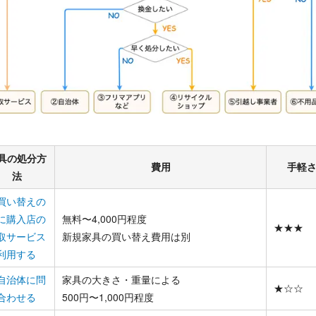
具の処分方
費用
手軽
法
買い替えの
に購入店の
無料〜4,000円程度
★★★
取サービス
新規家具の買い替え費用は別
利用する
自治体に問
家具の大きさ・重量による
★☆☆
合わせる
500円〜1,000円程度