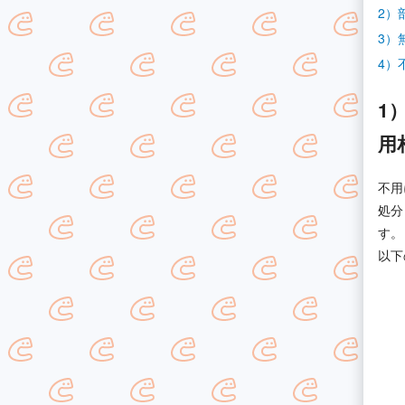
2）
3）
4）
1
用
不用
処分
す。
以下