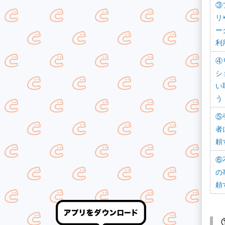
③
リ
ー
利
④
シ
い
う
⑤
者
頼
⑥
の
頼