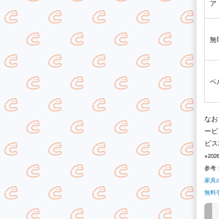
ア
無
ベ
なお
ービ
ビス
※20
参考
家具
無料