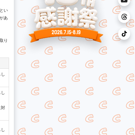
とい
があ
取り
もし
もし
は対
もし